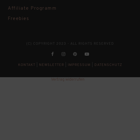
Affiliate Programm
Freebies
(C) COPYRIGHT 2023 - ALL RIGHTS RESERVED
KONTAKT
|
NEWSLETTER
|
IMPRESSUM
|
DATENSCHUTZ
Vertrag widerrufen