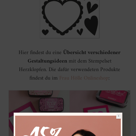
Hier findest du eine
Übersicht verschiedener
Gestaltungsideen
mit dem Stempelset
Herzklopfen. Die dafür verwendeten Produkte
findest du im
Frau Hölle Onlineshop
:
X