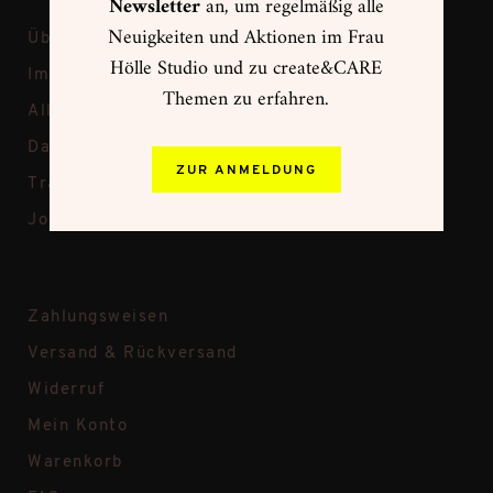
Newsletter
an, um regelmäßig alle
Neuigkeiten und Aktionen im Frau
Über Frau Hölle
Hölle Studio und zu create&CARE
Impressum
Themen zu erfahren.
Allgemeine Geschäftsbedingungen
Datenschutz
ZUR ANMELDUNG
Transparenz bei Frau Hölle
Jobs
Zahlungsweisen
Versand & Rückversand
Widerruf
Mein Konto
Warenkorb