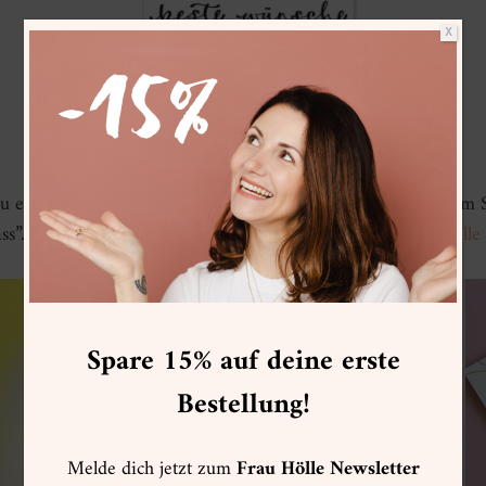
X
du eine
Übersicht verschiedener Gestaltungsideen
mit dem S
ss”. Die dafür verwendeten Produkte findest du im
Frau Hölle
Spare 15% auf deine erste
Bestellung!
Melde dich jetzt zum
Frau Hölle Newsletter