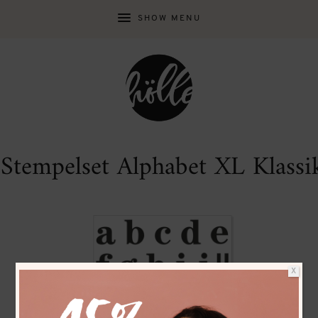
SHOW MENU
Stempelset Alphabet XL Klassi
X