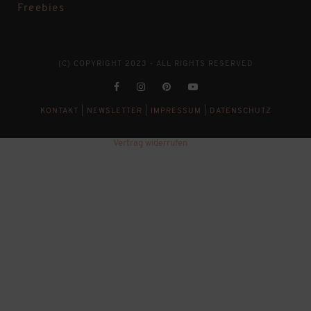
Freebies
(C) COPYRIGHT 2023 - ALL RIGHTS RESERVED
KONTAKT
|
NEWSLETTER
|
IMPRESSUM
|
DATENSCHUTZ
Vertrag widerrufen