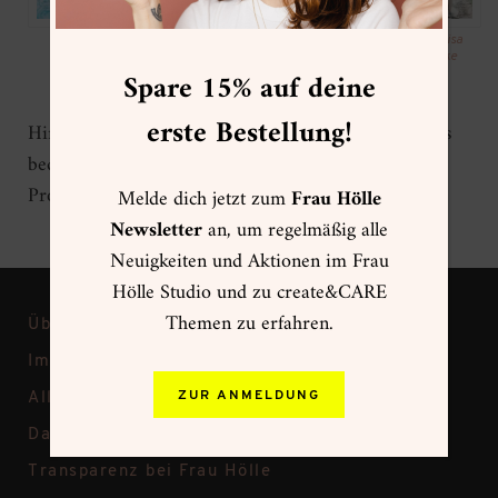
Foto:
Lisa
Foto:
Lisa
Hantke
Hantke
Spare 15% auf deine
erste Bestellung!
Hinweis: die Shopping-Links sind Affiliate Links. Das
bedeutet, dass ich für die Empfehlung eine geringe
Provision erhalte.
Melde dich jetzt zum
Frau Hölle
Newsletter
an, um regelmäßig alle
Neuigkeiten und Aktionen im Frau
Hölle Studio und zu create&CARE
Themen zu erfahren.
Über Frau Hölle
Impressum
ZUR ANMELDUNG
Allgemeine Geschäftsbedingungen
Datenschutz
Transparenz bei Frau Hölle