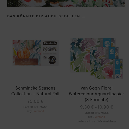
DAS KÖNNTE DIR AUCH GEFALLEN …
Schmincke Seasons
Van Gogh Floral
Collection – Natural Fall
Watercolour Aquarellpapier
(3 Formate)
75,00
€
Preisspan
9,30
€
10,90
€
Enthält 19% MwSt.
–
zzgl.
Versand
9,30 €
Enthält 19% MwSt.
zzgl.
Versand
bis
Lieferzeit: ca. 3-5 Werktage
10,90 €