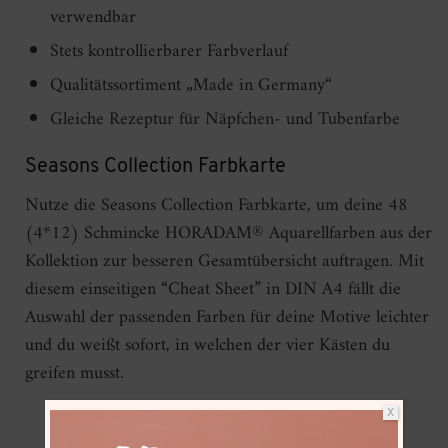
verwendbar
Stets kontrollierbarer Farbverlauf
Qualitätssortiment „Made in Germany“
Gleiche Rezeptur für Näpfchen- und Tubenfarbe
Seasons Collection Farbkarte
Nutze die Seasons Collection Farbkarte, um deine 48
(4*12) Schmincke HORADAM® Aquarellfarben aus der
Kollektion zur besseren Gesamtübersicht auftragen. Mit
diesem einseitigen “Cheat Sheet” in DIN A4 fällt die
Auswahl der passenden Farben für deine Motive leichter
und du weißt sofort, in welchen der vier Kästen du
greifen musst.
X