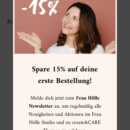
ZUR FARBKARTE
Frau Hölle Empfehlung:
Die “Seasons Collection” ist nach der
Floral Pocket Box
das zweite
“Watercolor-Baby” von mir, mit dem
Spare 15% auf deine
ich Anfängern und Fortgeschrittenen
erste Bestellung!
gleichermaßen eine rundum passende
Farbzusammenstellung mit an die
Hand geben will! Die 12 Farben sind
Melde dich jetzt zum
Frau Hölle
speziell auf typisch winterlich-
Newsletter
an, um regelmäßig alle
weihnachtliche Motive (siehe oben)
Neuigkeiten und Aktionen im Frau
Hölle Studio und zu create&CARE
abgestimmt, die ohne zusätzliches