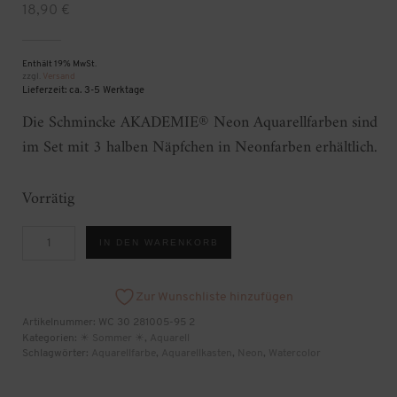
18,90
€
Enthält 19% MwSt.
zzgl.
Versand
Lieferzeit: ca. 3-5 Werktage
Die Schmincke AKADEMIE® Neon Aquarellfarben sind
im Set mit 3 halben Näpfchen in Neonfarben erhältlich.
Vorrätig
Schmincke
IN DEN WARENKORB
AKADEMIE®
Neon
Menge
Zur Wunschliste hinzufügen
Artikelnummer:
WC 30 281005-95 2
Kategorien:
☀ Sommer ☀
,
Aquarell
Schlagwörter:
Aquarellfarbe
,
Aquarellkasten
,
Neon
,
Watercolor