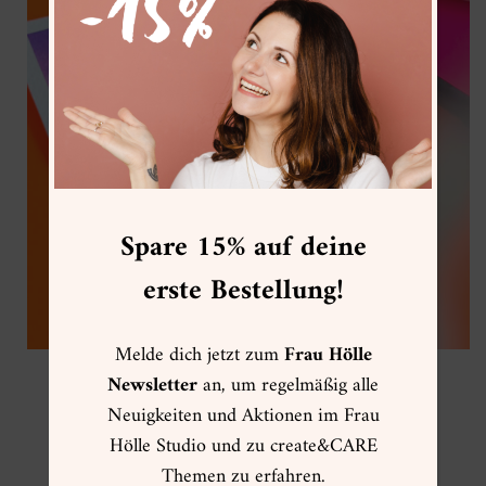
Spare 15% auf deine
erste Bestellung!
Melde dich jetzt zum
Frau Hölle
Newsletter
an, um regelmäßig alle
Schmincke AKADEMIE® Neon
Neuigkeiten und Aktionen im Frau
Van Gogh Floral Pocket Box
, Lila
Hölle Studio und zu create&CARE
Van Gogh Floral Aquarellpapier
Themen zu erfahren.