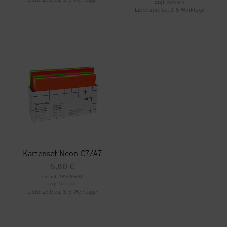
Lieferzeit: ca. 3-5 Werktage
24,50 €
zzgl.
Versand
bis
Lieferzeit: ca. 3-5 Werktage
10,90 €
Dieses
Produkt
Dieses
weist
Produkt
mehrere
weist
Varianten
mehrere
auf.
Varianten
Die
auf.
Optionen
Die
können
Optionen
auf
können
der
auf
Produktseite
der
gewählt
Produktseite
werden
gewählt
werden
Kartenset Neon C7/A7
5,80
€
Enthält 19% MwSt.
zzgl.
Versand
Lieferzeit: ca. 3-5 Werktage