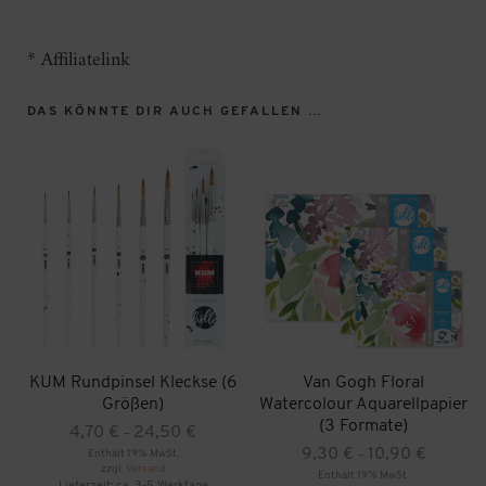
* Affiliatelink
DAS KÖNNTE DIR AUCH GEFALLEN …
KUM Rundpinsel Kleckse (6
Van Gogh Floral
Größen)
Watercolour Aquarellpapier
(3 Formate)
Preisspanne:
4,70
€
24,50
€
–
4,70 €
Preisspan
9,30
€
10,90
€
Enthält 19% MwSt.
–
zzgl.
Versand
bis
9,30 €
Enthält 19% MwSt.