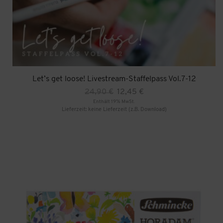
Let’s get loose! Livestream-Staffelpass Vol.7-12
Ursprünglicher
Aktueller
24,90
€
12,45
€
Preis
Preis
Enthält 19% MwSt.
war:
ist:
Lieferzeit: keine Lieferzeit (z.B. Download)
24,90 €
12,45 €.