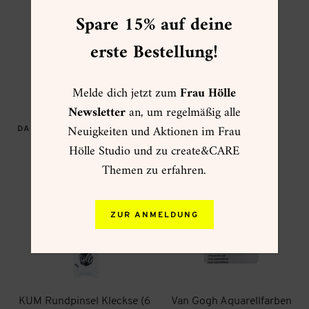
sie sowohl für größere Flächen als
Spare 15% auf deine
auch runde und gebogene Formen
erste Bestellung!
geeignet sind.
Melde dich jetzt zum
Frau Hölle
Newsletter
an, um regelmäßig alle
Neuigkeiten und Aktionen im Frau
DAS KÖNNTE DIR AUCH GEFALLEN …
Hölle Studio und zu create&CARE
Themen zu erfahren.
ZUR ANMELDUNG
KUM Rundpinsel Kleckse (6
Van Gogh Aquarellfarben