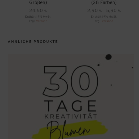
Größen)
(38 Farben)
Preisspann
24,50
€
2,90
€
5,90
€
–
2,90 €
Enthält 19% MwSt.
Enthält 19% MwSt.
zzgl.
Versand
zzgl.
Versand
bis
Dieses
5,90 €
Produkt
weist
mehrere
ÄHNLICHE PRODUKTE
Varianten
auf.
Die
Optionen
können
auf
der
Produktseite
gewählt
werden