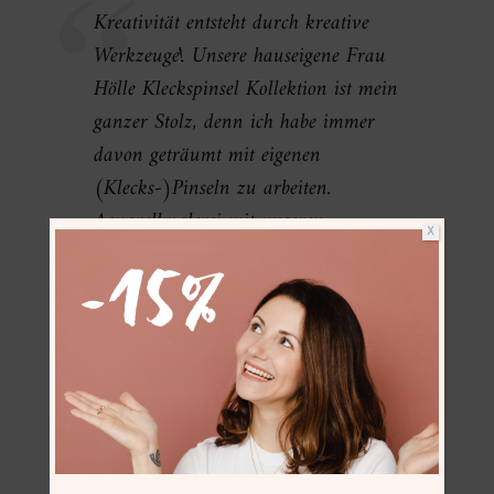
Kreativität entsteht durch kreative
Werkzeuge! Unsere hauseigene Frau
Hölle Kleckspinsel Kollektion ist mein
ganzer Stolz, denn ich habe immer
davon geträumt mit eigenen
(Klecks-)Pinseln zu arbeiten.
Aquarellmalerei mit unseren
X
verschiedenen Pinseln im “Corporate
Identity Klecks-Design” macht nicht
nur mehr Spaß (als mit
“herkömmlich” einfarbig lackierten
Pinseln), sondern sieht (z.B. auf
Flatlays) auch noch schöner aus! Die
Katzenzungenpinsel sind ein Hybrid
aus Flach- und Rundpinseln, weshalb