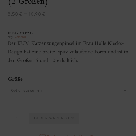
(2 Größen)
Preisspanne:
–
8,50
€
10,90
€
8,50 €
Enthält 19% MwSt.
bis
zzgl.
Versand
Der KUM Katzenzungenpinsel im Frau Hölle Klecks-
10,90 €
Design hat eine breite, spitz zulaufende Form und ist in
den Größen 6 und 10 erhältlich.
Größe
KUM
IN DEN WARENKORB
Katzenzungenpinsel
Kleckse
(2
Größen)