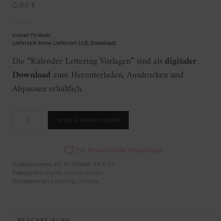
0,90
€
Enthält 7% MwSt.
Lieferzeit: keine Lieferzeit (z.B. Download)
Die “Kalender Lettering Vorlagen” sind als
digitaler
Download
zum Herunterladen, Ausdrucken und
Abpausen erhältlich.
Kalender
IN DEN WARENKORB
Lettering
Vorlagen
[Digital]
Menge
Zur Wunschliste hinzufügen
Artikelnummer:
HL 10 218686-03 4-1-1
Kategorien:
Digital
,
Digitale Guides
Schlagwörter:
Lettering
,
Vorlage
BESCHREIBUNG