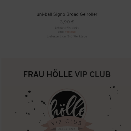
uni-ball Signo Broad Gelroller
3,90
€
Enthält 19% MwSt.
zzgl.
Versand
Lieferzeit: ca. 3-5 Werktage
FRAU HÖLLE
VIP CLUB