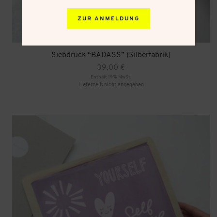
ZUR ANMELDUNG
Siebdruck “BADASS” (Silberfabrik)
39,00
€
Enthält 19% MwSt.
Lieferzeit: nicht angegeben