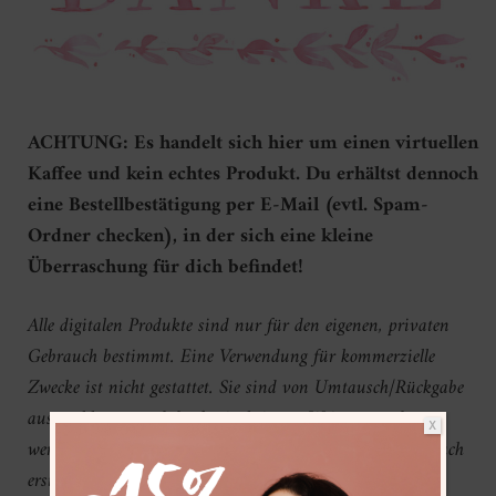
ACHTUNG: Es handelt sich hier um einen virtuellen
Kaffee und kein echtes Produkt. Du erhältst dennoch
eine Bestellbestätigung per E-Mail (evtl. Spam-
Ordner checken), in der sich eine kleine
Überraschung für dich befindet!
Alle digitalen Produkte sind nur für den eigenen, privaten
Gebrauch bestimmt. Eine Verwendung für kommerzielle
Zwecke ist nicht gestattet. Sie sind von Umtausch/Rückgabe
ausgeschlossen und dürfen in keinster Weise verändert
X
werden. Eine Vervielfältigung kann zum privaten Gebrauch
erstellt werden. Bei Veröffentlichungen (z.B. auf Social