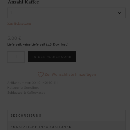
Anzahl Kaffee
Zurücksetzen
5,00
€
Lieferzeit: keine Lieferzeit (z.B. Download)
Kaffeekasse
IN DEN WARENKORB
[Digital]
Menge
Zur Wunschliste hinzufügen
Artikelnummer:
XX 10 140140-11 1
Kategorie:
Sonstiges
Schlagwort:
Kaffeekasse
BESCHREIBUNG
ZUSÄTZLICHE INFORMATIONEN