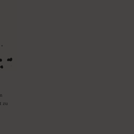
m
t zu