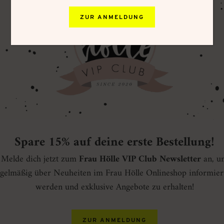
ZUR ANMELDUNG
Spare 15% auf deine erste Bestellung!
Melde dich jetzt zum
Frau Hölle VIP Club Newsletter
an, u
gelmäßig über Neuheiten im Frau Hölle Onlineshop informier
werden und exklusive Angebote zu erhalten!
ZUR ANMELDUNG