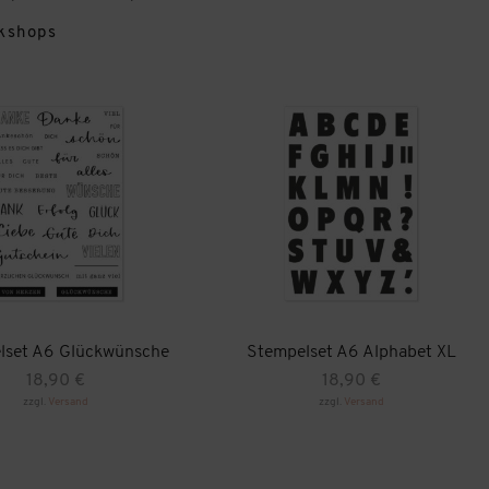
kshops
lset A6 Glückwünsche
Stempelset A6 Alphabet XL
18,90
€
18,90
€
zzgl.
Versand
zzgl.
Versand