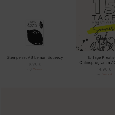
Stempelset A8 Lemon Squeezy
15 Tage Kreativ
Onlineprogramm /
9,90
€
14,90
€
zzgl.
Versand
zzgl.
Versand