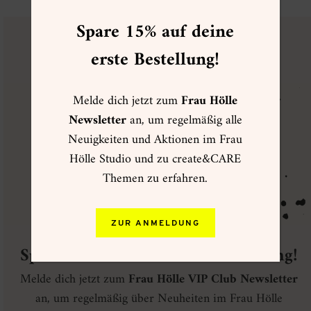
Spare 15% auf deine
erste Bestellung!
FRAU HÖLLE
VIP CLUB
Melde dich jetzt zum
Frau Hölle
Newsletter
an, um regelmäßig alle
Neuigkeiten und Aktionen im Frau
Hölle Studio und zu create&CARE
Themen zu erfahren.
ZUR ANMELDUNG
Spare 15% auf deine erste Bestellung!
Melde dich jetzt zum
Frau Hölle VIP Club Newsletter
an, um regelmäßig über Neuheiten im Frau Hölle