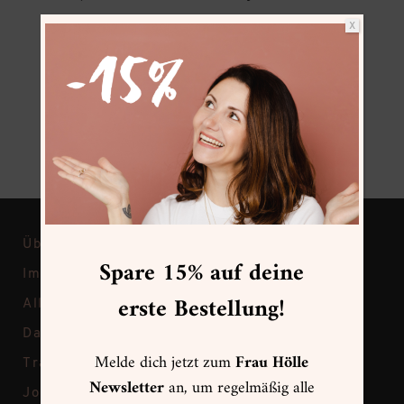
Digital
DIY
Gutscheine
Kartenwelt
X
Kleckse
Künstlerbedarf
Onlinekurse
Online-Workshops
Papeterie
Papiere
Pinsel
Self-Care
Sets
Sonstiges
Stempel
Stifte
Workshops
Über Frau Hölle
Spare 15% auf deine
Impressum
erste Bestellung!
Allgemeine Geschäftsbedingungen
Datenschutz
Melde dich jetzt zum
Frau Hölle
Transparenz bei Frau Hölle
Newsletter
an, um regelmäßig alle
Jobs