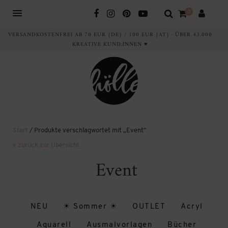
0
VERSANDKOSTENFREI AB 70 EUR (DE) / 100 EUR (AT) · ÜBER 43.000
KREATIVE KUND:INNEN ♥
Start
/ Produkte verschlagwortet mit „Event“
« zurück zur Übersicht
Event
NEU
☀ Sommer ☀
OUTLET
Acryl
Aquarell
Ausmalvorlagen
Bücher