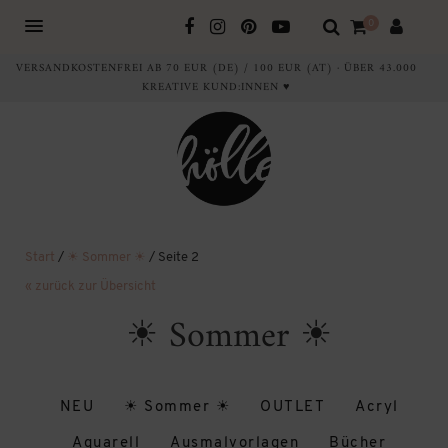
0
VERSANDKOSTENFREI AB 70 EUR (DE) / 100 EUR (AT) · ÜBER 43.000
KREATIVE KUND:INNEN ♥
Start
/
☀ Sommer ☀
/ Seite 2
« zurück zur Übersicht
☀ Sommer ☀
NEU
☀ Sommer ☀
OUTLET
Acryl
Aquarell
Ausmalvorlagen
Bücher