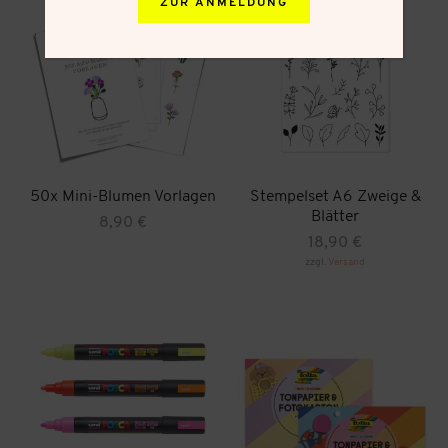
ZUR ANMELDUNG
50x Mini-Blumen Vorlagen
Stempelset A6 Zweige &
Blätter
8,90
€
18,90
€
zzgl.
Versand