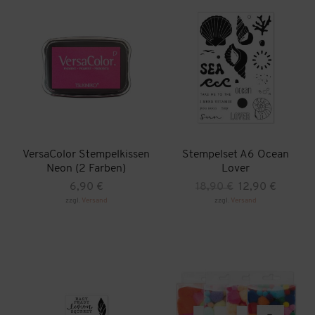
VersaColor Stempelkissen
Stempelset A6 Ocean
Neon (2 Farben)
Lover
Ursprünglicher
Aktueller
6,90
€
18,90
€
12,90
€
Preis
Preis
zzgl.
Versand
zzgl.
Versand
Dieses
war:
ist:
Produkt
18,90 €
12,90 €.
weist
mehrere
Varianten
auf.
Die
Optionen
können
auf