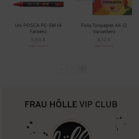
Uni POSCA PC-5M (4
Folia Tonpapier A6 (2
Farben)
Varianten)
5,50
€
8,10
€
zzgl.
Versand
zzgl.
Versand
Dieses
Dieses
Produkt
Produkt
weist
weist
mehrere
mehrere
←
1
2
Varianten
Varianten
auf.
auf.
Die
Die
Optionen
Optionen
können
können
auf
auf
der
der
FRAU HÖLLE
VIP CLUB
Produktseite
Produktseite
gewählt
gewählt
werden
werden