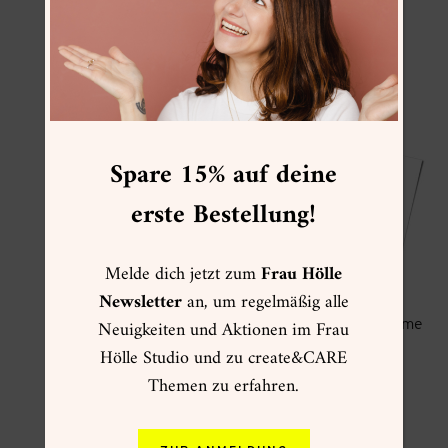
Retro
6,90
€
18,90
€
zzgl.
Versand
zzgl.
Versand
Spare 15% auf deine
erste Bestellung!
Melde dich jetzt zum
Frau Hölle
Newsletter
an, um regelmäßig alle
Neuigkeiten und Aktionen im Frau
Kartenset Neon C7/A7
DIY Neon Leuchtreklame
Guide
Hölle Studio und zu create&CARE
5,80
€
6,90
€
zzgl.
Versand
Themen zu erfahren.