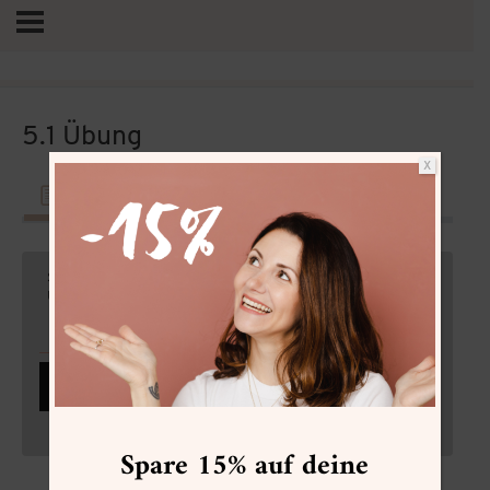
5.1 Übung
X
Thema
Material
Vertrag widerrufen
Sie sehen gerade einen Platzhalterinhalt von
Standard
.
Um auf den eigentlichen Inhalt zuzugreifen, klicken Sie
auf den Button unten. Bitte beachten Sie, dass dabei
Daten an Drittanbieter weitergegeben werden.
Inhalt entsperren
Weitere Informationen
Spare 15% auf deine