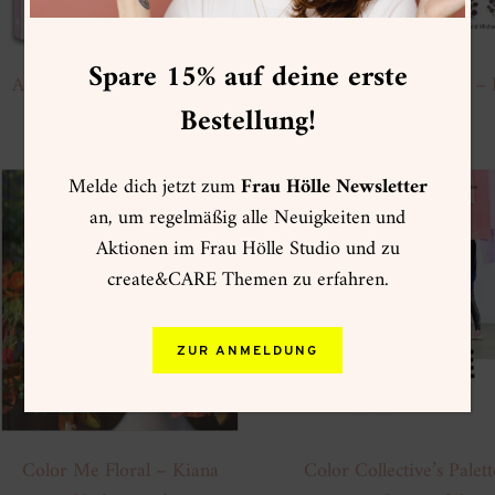
Spare 15% auf deine erste
Arte floreale – Paula Pryke
Flower Color Guide – 
Bestellung!
Putnam
Melde dich jetzt zum
Frau Hölle Newsletter
an, um regelmäßig alle Neuigkeiten und
Aktionen im Frau Hölle Studio und zu
create&CARE Themen zu erfahren.
ZUR ANMELDUNG
Color Me Floral – Kiana
Color Collective’s Palett