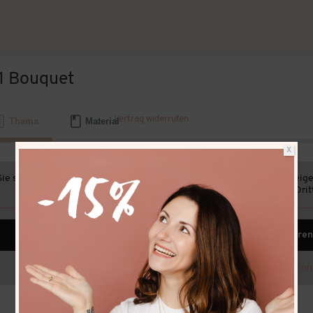
.1 Bouquet
Vertrag widerrufen
Thema
Material
X
Sie sehen gerade einen Platzhalterinhalt von
Standard
. Um auf den eige
unten. Bitte beachten Sie, dass dabei Daten an Dr
Inhalt entsperren
Weitere Informatio