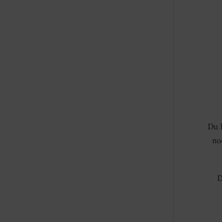
Du h
no
D