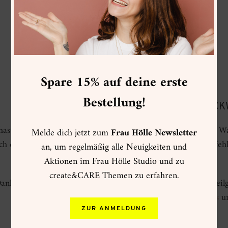
Spare 15% auf deine erste
Bestellung!
HERZLICHEN GLÜCK
ast es geschafft und meinen Onlinekurs “10 Days Of Loose Wate
Melde dich jetzt zum
Frau Hölle Newsletter
ch ein paar letzte Tipps & Tricks für dich, sowie Buch-Empfeh
an, um regelmäßig alle Neuigkeiten und
Reise.
Aktionen im Frau Hölle Studio und zu
create&CARE Themen zu erfahren.
anke, dass du an meinem virtuellen Watercolor Workshop teilg
Instagram unter
#10DaysOfLooseWatercolorFlorals
u
Deine
ZUR ANMELDUNG