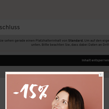
schluss
Sie sehen gerade einen Platzhalterinhalt von
Standard
. Um auf den eige
Vertrag widerrufen
unten. Bitte beachten Sie, dass dabei Daten an Dr
Inhalt entsperren
Weitere Informatio
X