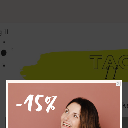
 11
Vertrag widerrufen
X
Monstera Monk