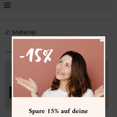
2. Material
X
Lektion
Material
Vertrag widerrufen
Sie sehen gerade einen Platzhalterinhalt von
Standard
.
Um auf den eigentlichen Inhalt zuzugreifen, klicken Sie
auf den Button unten. Bitte beachten Sie, dass dabei
Daten an Drittanbieter weitergegeben werden.
Inhalt entsperren
Weitere Informationen
Spare 15% auf deine